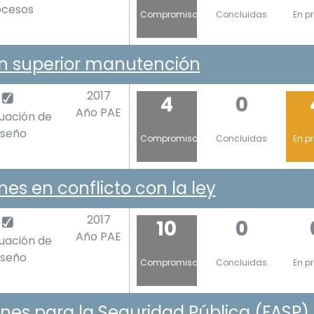
ocesos
Compromiso
Concluidas
En p
n superior manutención
2017
4
0
Año PAE
luación de
iseño
Compromiso
Concluidas
En p
nes en conflicto con la ley
2017
10
0
Año PAE
luación de
iseño
Compromiso
Concluidas
En p
nes para la Seguridad Pública (FASP)