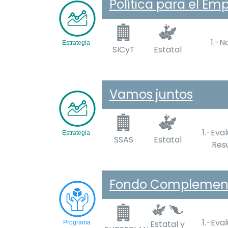
Política para el Em
1.-N
SICyT
Estatal
Vamos juntos
1.-Eva
SSAS
Estatal
Res
Fondo Complementar
1.-Eva
Estatal y