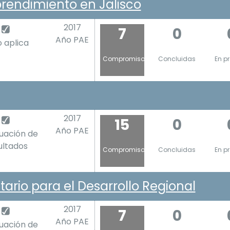
prendimiento en Jalisco
2017
7
0
Año PAE
o aplica
Compromiso
Concluidas
En p
2017
15
0
Año PAE
luación de
ultados
Compromiso
Concluidas
En p
io para el Desarrollo Regional
2017
7
0
Año PAE
luación de