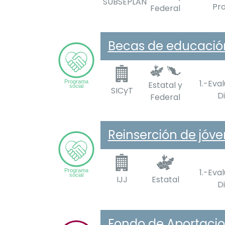
SUBSEPLAN
Pr
Federal
Becas de educació
1.-Eva
Estatal y
SICyT
D
Federal
Reinserción de jóve
1.-Eva
IJJ
Estatal
D
Fondo de Aportacio